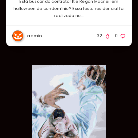
Está buscando contratar It e Regan Macneil em
halloween de condomínio? Essa festa residencial foi
realizada no…
admin
32
0