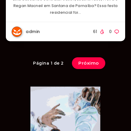
Regan Macneil em Santana de Parnaíba? Essa festa
residencial foi…
admin
61
0
Próximo
Página 1 de 2