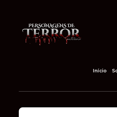
Início
S