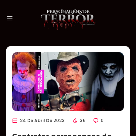
24 De Abril De 2023
36
0