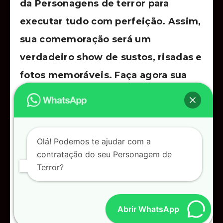
da Personagens de terror para
executar tudo com perfeição. Assim,
sua comemoração será um
verdadeiro show de sustos, risadas e
fotos memoráveis. Faça agora sua
reserva para personagens de terror
inesquecíveis. Descubra tudo sobre
personagens de halloween para
Olá! Podemos te ajudar com a
alphaville
clicando aqui
. Veja mais
contratação do seu Personagem de
sobre agência para contratar papai
Terror?
noel para noite de natal com
Contratar Papai Noel
neste acesso
Abrir WhatsApp
direto
.