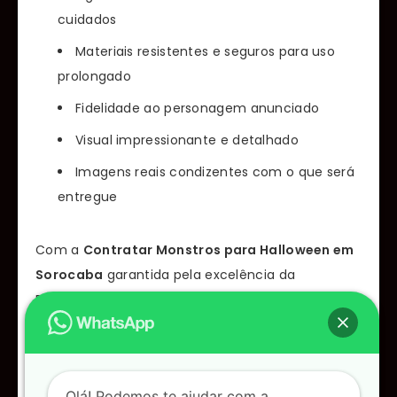
cuidados
Materiais resistentes e seguros para uso
prolongado
Fidelidade ao personagem anunciado
Visual impressionante e detalhado
Imagens reais condizentes com o que será
entregue
Com a
Contratar Monstros para Halloween em
Sorocaba
garantida pela excelência da
Personagens de terror, seu evento de Halloween
alcança um novo patamar de imersão e fantasia.
Criar uma atmosfera autêntica e envolvente
exige não apenas criatividade, mas também
Olá! Podemos te ajudar com a