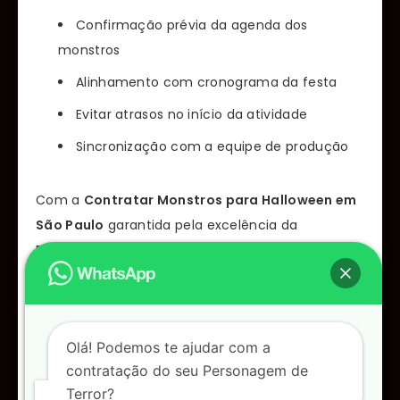
Confirmação prévia da agenda dos
monstros
Alinhamento com cronograma da festa
Evitar atrasos no início da atividade
Sincronização com a equipe de produção
Com a
Contratar Monstros para Halloween em
São Paulo
garantida pela excelência da
Personagens de terror, seu evento de Halloween
alcança um novo patamar de imersão e fantasia.
Criar uma atmosfera autêntica e envolvente
exige não apenas criatividade, mas também
Olá! Podemos te ajudar com a
personagens que realmente impressionem o
contratação do seu Personagem de
público. Portanto, oferecer essa experiência
Terror?
memorável aos seus convidados é um diferencial