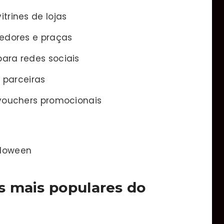
trines de lojas
redores e praças
ara redes sociais
s parceiras
 vouchers promocionais
lloween
s mais populares do