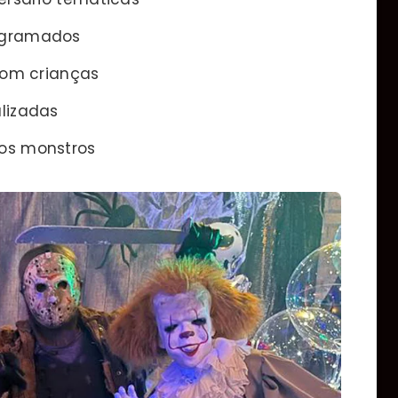
rogramados
com crianças
lizadas
os monstros