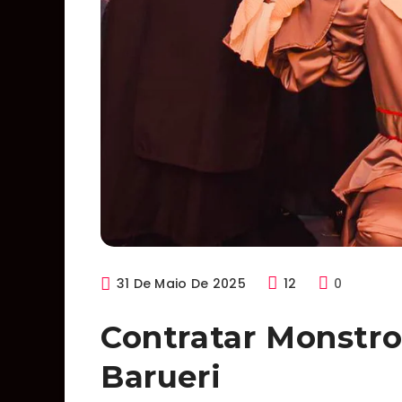
31 De Maio De 2025
12
0
Contratar Monstr
Barueri